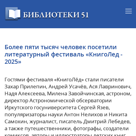
Более пяти тысяч человек посетили
литературный фестиваль «КнигоЛед -
2025»
Гостями фестиваля «КнигоЛёд» стали писатели
Захар Прилепин, Андрей Усачёв, Ася Лавринович,
Надя Алексеева, Милена Завойчинская, астроном,
директор Астрономической обсерватории
Иркутского госуниверситета Сергей Язев,
популяризаторы науки Антон Нелихов и Никита
Самохин, журналист, писатель Дмитрий Лебедев,
а также путешественники, фотографы, создатели
комиксов, авторы и иллюстраторы детских книг.