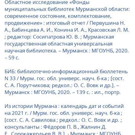
Областное исследование «Фонды
муниципальных библиотек Мурманской области:
современное состояние, комплектование,
продвижение» : итоговый отчет / Первушина Н.
А., Бабинцева А. И., Конина И. А., Красовская Л. М.
; редактор: Сосипатрова Ю. В. ; Мурманская
государственная областная универсальная
научная библиотека. – Мурманск : МГОУНБ, 2020.
– 59 с.
БИБ: библиотечно-информационный бюллетень
N 33 / Мурм. гос. обл. универс. науч. б-ка ; [сост.
С. А. Порутчикова; редкол.: О. С. Вовк и др.]. –
Мурманск : МГОУНБ, 2020. – 139 с. : ил., портр.
Из истории Мурмана : календарь дат и событий
на 2021 г. / Мурм. гос. обл. универс. науч. б-ка ;
[сост. С. А. Савилова ; редкол.: О. С. Вовк и др. ;
консультанты : Фёдоров П. В., Жалнин Д.
Е., Сорокажердьев В. В.]. - Мурманск : МГОУНБ,