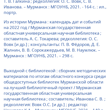
Т. В. Галкина ; редколлегия: О. С. Вовк, С. В.
Иванова. – Мурманск : МГОУНБ, 2021. - 164 с. : ил.,
портр.
Из истории Мурмана : календарь дат и событий
на 2022 год / Мурманская государственная
областная универсальная научная библиотека ;
составитель А. С. Токарева; редколлегия: О. С.
Вовк [и др.] ; консультанты: П. В. Фёдоров, Д. Е.
Жалнин, В. В. Сорокажердьев, М. В. Наумлюк. –
Мурманск : МГОУНБ, 2021. – 298 с.
Выходной с библиотекой : сборник методических
материалов по ито­гам областного конкурса среди
общедоступных библиотек Мур­манской области
на лучший библиотечный проект / Мурманская
государственная областная универсальная
научная библиотека ; соста­витель: Иванова С. В. ;
редколлегия: Вовк О.С. [и др.] ; редактор: