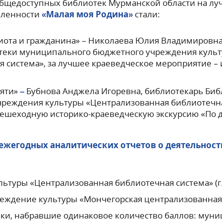
общедоступных библиотек Мурманской области на лу
вленности
«Малая моя Родина»
стали:
иота и гражданина» – Николаева Юлия Владимировн
теки муниципального бюджетного учреждения культ
 система», за лучшее краеведческое мероприятие –
яти»
–
Бубнова Анджела Игоревна, библиотекарь Биб
еждения культуры «Централизованная библиотечная 
ешеходную историко-краеведческую экскурсию «По д
 ежегодных
аналитических отчетов о деятельнос
туры «Централизованная библиотечная система» (г. 
ждение культуры «Мончегорская централизованная б
ики, набравшие одинаковое количество баллов: мун