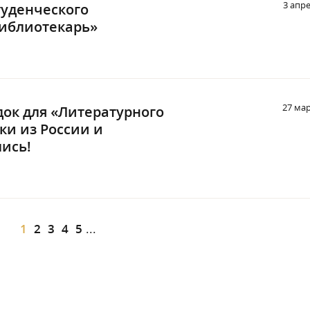
3 апр
туденческого
библиотекарь»
27 мар
ок для «Литературного
ки из России и
ись!
1
2
3
4
5
...