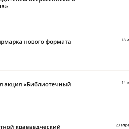
ма»
18 
ярмарка нового формата
14 
ая акция «Библиотечный
23 апре
стной краеведческий