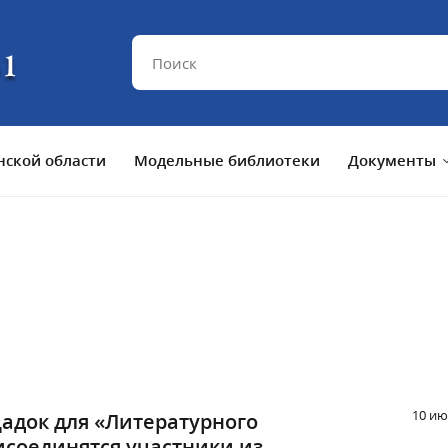
ской области
Модельные библиотеки
Документы
10 ию
адок для «Литературного
исоединятся участники из