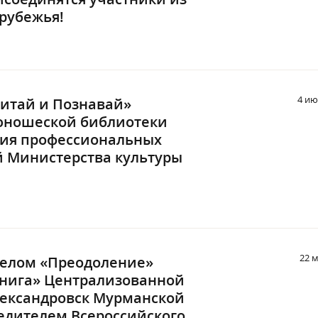
арубежья!
4 ию
итай и Познавай»
юношеской библиотеки
ния профессиональных
 Министерства культуры
22 
елом «Преодоление»
Книга» Централизованной
ександровск Мурманской
бедителем Всероссийского